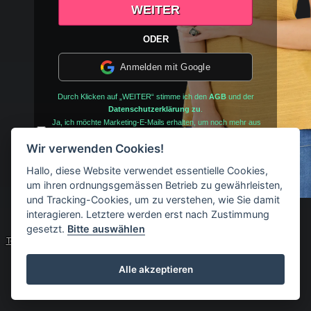
ODER
Anmelden mit Google
Durch Klicken auf „WEITER“ stimme ich den
AGB
und der
Datenschutzerklärung zu
.
Ja, ich möchte Marketing-E-Mails erhalten, um noch mehr aus
meinem Dating-Erlebnis herauszuholen. (Du kannst dich jederzeit
wieder abmelden)
Wir verwenden Cookies!
Hallo, diese Website verwendet essentielle Cookies,
Hast Du schon ein Benutzerkonto?
Log in
um ihren ordnungsgemässen Betrieb zu gewährleisten,
und Tracking-Cookies, um zu verstehen, wie Sie damit
interagieren. Letztere werden erst nach Zustimmung
© 2017 - 2026 milfs-poppen.com
gesetzt.
Bitte auswählen
Technischer Support
Impressum
AGB
Datenschutz-Bestimmungen
Alle akzeptieren