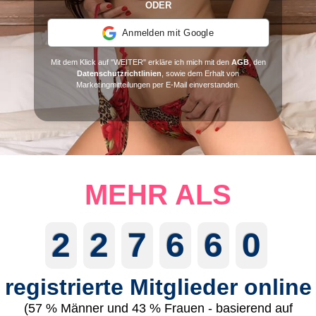
ODER
Anmelden mit Google
Mit dem Klick auf "WEITER" erkläre ich mich mit den
AGB
, den
Datenschutzrichtlinien
, sowie dem Erhalt von
Marketingmitteilungen per E-Mail einverstanden.
MEHR ALS
2
2
7
6
6
0
registrierte Mitglieder online
(57 % Männer und 43 % Frauen - basierend auf