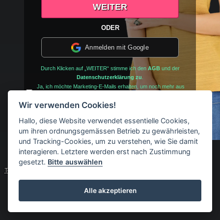
ODER
Anmelden mit Google
Durch Klicken auf „WEITER“ stimme ich den
AGB
und der
Datenschutzerklärung zu
.
Ja, ich möchte Marketing-E-Mails erhalten, um noch mehr aus
meinem Dating-Erlebnis herauszuholen. (Du kannst dich jederzeit
wieder abmelden)
Wir verwenden Cookies!
Hallo, diese Website verwendet essentielle Cookies,
Hast Du schon ein Benutzerkonto?
Log in
um ihren ordnungsgemässen Betrieb zu gewährleisten,
und Tracking-Cookies, um zu verstehen, wie Sie damit
interagieren. Letztere werden erst nach Zustimmung
© 2017 - 2026 milfs-poppen.com
gesetzt.
Bitte auswählen
Technischer Support
Impressum
AGB
Datenschutz-Bestimmungen
Alle akzeptieren